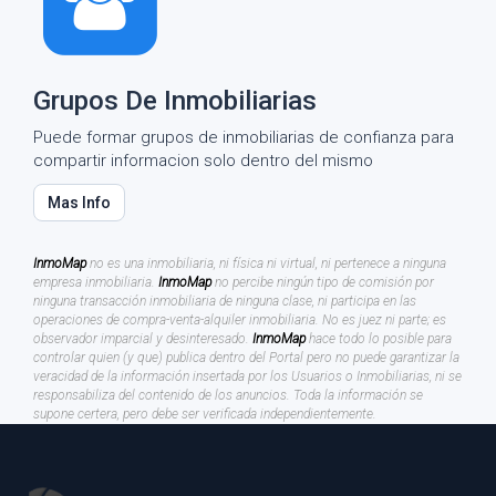
Grupos De Inmobiliarias
Puede formar grupos de inmobiliarias de confianza para
compartir informacion solo dentro del mismo
Mas Info
InmoMap
no es una inmobiliaria, ni física ni virtual, ni pertenece a ninguna
empresa inmobiliaria.
InmoMap
no percibe ningún tipo de comisión por
ninguna transacción inmobiliaria de ninguna clase, ni participa en las
operaciones de compra-venta-alquiler inmobiliaria. No es juez ni parte; es
observador imparcial y desinteresado.
InmoMap
hace todo lo posible para
controlar quien (y que) publica dentro del Portal pero no puede garantizar la
veracidad de la información insertada por los Usuarios o Inmobiliarias, ni se
responsabiliza del contenido de los anuncios. Toda la información se
supone certera, pero debe ser verificada independientemente.